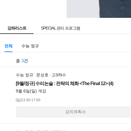
강좌리스트
SPECIAL 관리 프로그램
전체
수능 정규
총
3
건
수능 정규
문성호
고3/N수
[9월/정규] 수리논술 : 전략의 체화 <The Final 12> (4)
9월 6일(일) 개강
[일]13:30-17:00
강의계획서