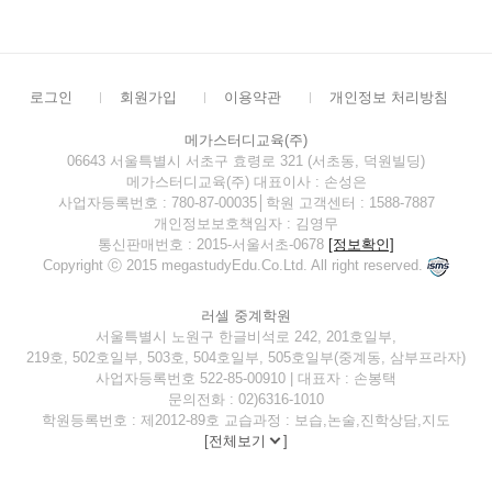
로그인
회원가입
이용약관
개인정보 처리방침
메가스터디교육(주)
06643 서울특별시 서초구 효령로 321 (서초동, 덕원빌딩)
메가스터디교육(주) 대표이사 : 손성은
사업자등록번호 : 780-87-00035│학원 고객센터 : 1588-7887
개인정보보호책임자 : 김영무
통신판매번호 : 2015-서울서초-0678
[정보확인]
Copyright ⓒ 2015 megastudyEdu.Co.Ltd. All right reserved.
러셀 중계학원
서울특별시 노원구 한글비석로 242, 201호일부,
219호, 502호일부, 503호, 504호일부, 505호일부(중계동, 삼부프라자)
사업자등록번호 522-85-00910 | 대표자 : 손봉택
문의전화 : 02)6316-1010
학원등록번호 : 제2012-89호 교습과정 : 보습,논술,진학상담,지도
[
전체보기
]