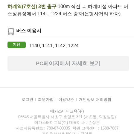
하계역(7호선) 3번 출구
100m 직진 → 하계미성 아파트 버
스정류장에서 1141, 1224 버스 승차(은행사거리 하차)
버스 이용시
지선
1140, 1141, 1142, 1224
PC페이지에서 자세히 보기
로그인
회원가입
이용약관
개인정보 처리방침
메가스터디교육(주)
06643 서울특별시 서초구 효령로 321 (서초동, 덕원빌딩)
메가스터디교육(주) 대표이사 : 손성은
사업자등록번호 : 780-87-00035│학원 고객센터 : 1588-7887
개인정보보호책임자 : 김영무