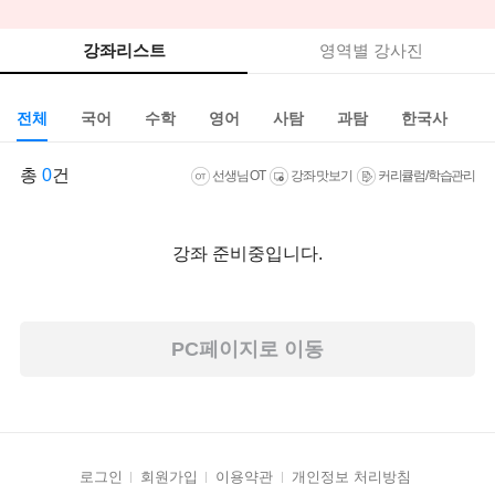
강좌리스트
영역별 강사진
전체
국어
수학
영어
사탐
과탐
한국사
총
0
건
선생님 OT
강좌 맛보기
커리큘럼/학습관리
강좌 준비중입니다.
PC페이지로 이동
로그인
회원가입
이용약관
개인정보 처리방침