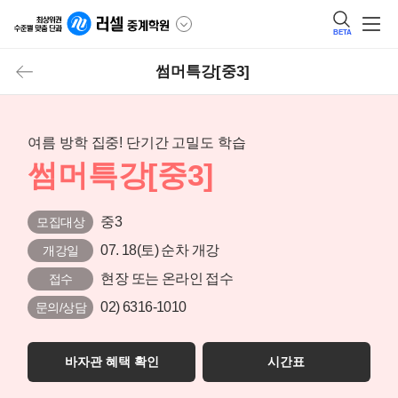
BETA
썸머특강[중3]
여름 방학 집중! 단기간 고밀도 학습
썸머특강[중3]
중3
모집대상
07. 18(토) 순차 개강
개강일
현장 또는 온라인 접수
접수
02) 6316-1010
문의/상담
바자관 혜택 확인
시간표